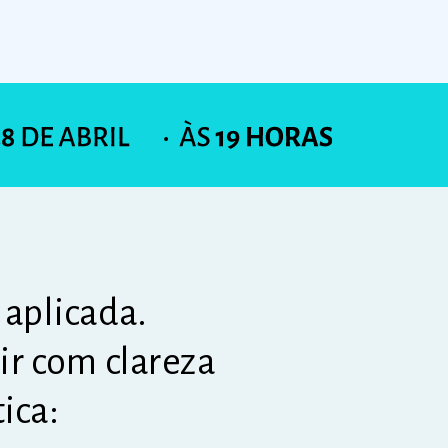
 aplicada.
air com clareza
tica: