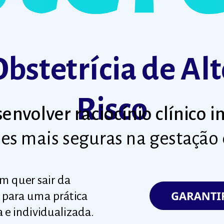
bstetrícia de Al
Risco
envolver raciocínio clínico 
es mais seguras na gestação
m quer sair da
r para uma prática
a e individualizada.